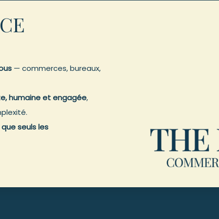
ACE
tous
— commerces, bureaux,
te, humaine et engagée
,
plexité.
 que seuls les